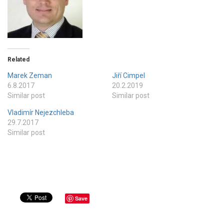
Related
Marek Zeman
Jiří Cimpel
6.8.2017
20.2.2019
Similar post
Similar post
Vladimír Nejezchleba
29.7.2017
Similar post
Save