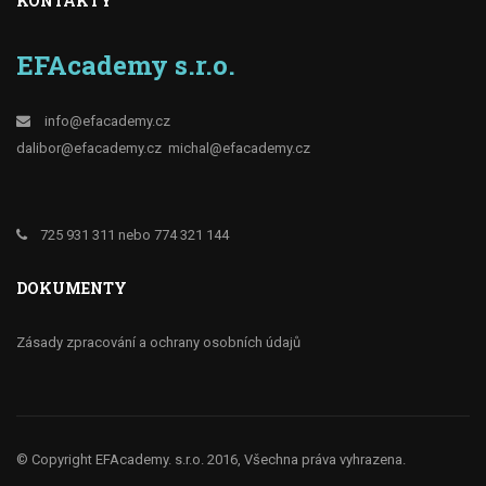
KONTAKTY
EFAcademy s.r.o.
info@efacademy.cz
dalibor@efacademy.cz
michal@efacademy.cz
725 931 311 nebo 774 321 144
DOKUMENTY
Zásady zpracování a ochrany osobních údajů
© Copyright EFAcademy. s.r.o. 2016, Všechna práva vyhrazena.