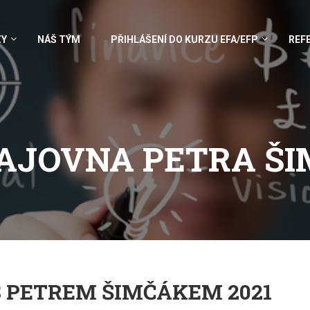
ZY
NÁŠ TÝM
PŘIHLÁŠENÍ DO KURZU EFA/EFP
REF
ČAJOVNA PETRA Š
S PETREM ŠIMČÁKEM 2021