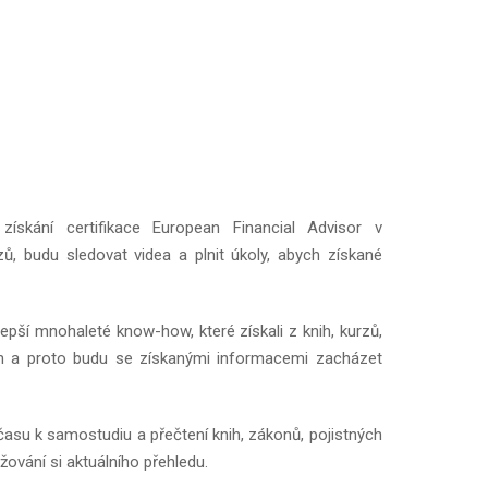
kání certifikace European Financial Advisor v
, budu sledovat videa a plnit úkoly, abych získané
lepší mnohaleté know-how, které získali z knih, kurzů,
h a proto budu se získanými informacemi zacházet
času k samostudiu a přečtení knih, zákonů, pojistných
ování si aktuálního přehledu.