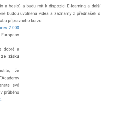
 a heslo) a budu mít k dispozici E-learning a další
upně budou uvolněna videa a záznamy z přednášek s
dobu přípravného kurzu.
přes 2 000
e European
e dobré a
 ze zisku
títe, že
 EFAcademy
anete své
 v průběhu
z
.