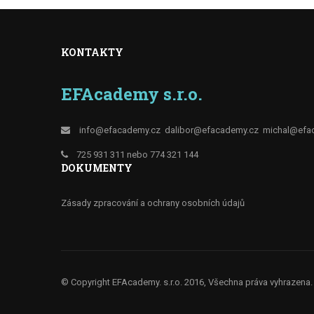
KONTAKTY
EFAcademy s.r.o.
info@efacademy.cz
dalibor@efacademy.cz
michal@efa
725 931 311 nebo 774 321 144
DOKUMENTY
Zásady zpracování a ochrany osobních údajů
© Copyright EFAcademy. s.r.o. 2016, Všechna práva vyhrazena.