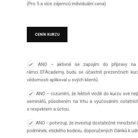
(Pro 5 a více zájemců individuální cena)
CENÍK KURZU
ANO – aktivně se zapojím do přípravy na zís
rámci EFAcademy, budu se účastnit prezenčních kurzů
vědomosti aplikoval u svých klientů.
ANO – rozumím, že lektoři vložili do kurzu své nej
seminářů, působením na trhu a vyučováním ostatníc
s respektem a úctou.
ANO - potvrzuji, že investuji dostatečné množství 
podmínek, etického kodexu, doporučených článků k udrž