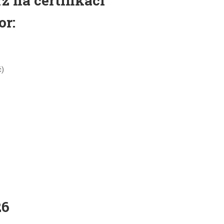
z na certifikaci
or:
č)
26