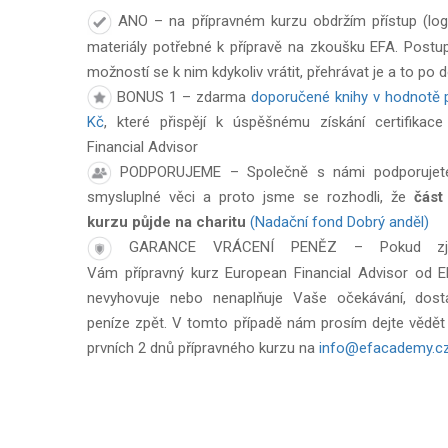
ANO – na přípravném kurzu obdržím přístup (login
materiály potřebné k přípravě na zkoušku EFA. Post
možností se k nim kdykoliv vrátit, přehrávat je a to po 
BONUS 1 – zdarma
doporučené knihy v hodnotě 
Kč
, které přispějí k úspěšnému získání certifikac
Financial Advisor
PODPORUJEME – Společně s námi podporujet
smysluplné věci a proto jsme se rozhodli, že
část
kurzu
půjde na charitu
(Nadační fond Dobrý anděl)
GARANCE VRÁCENÍ PENĚZ – Pokud zjis
Vám přípravný kurz European Financial Advisor od
nevyhovuje nebo nenaplňuje Vaše očekávání, dost
peníze zpět. V tomto případě nám prosím dejte vědět
prvních 2 dnů přípravného kurzu na
info@efacademy.c