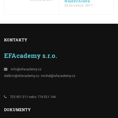
Nejezchleba
29 července, 2017
KONTAKTY
EFAcademy s.r.o.
info@efacademy.cz
dalibor@efacademy.cz
michal@efacademy.cz
725 931 311 nebo 774 321 144
DOKUMENTY