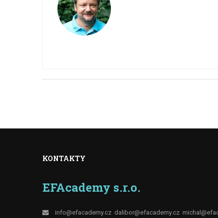
KONTAKTY
EFAcademy s.r.o.
info@efacademy.cz
dalibor@efacademy.cz
michal@efa