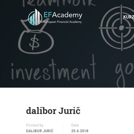
KUR
dalibor Jurič
Posted by
Date
DALIBOR JURIČ
25.6.2018