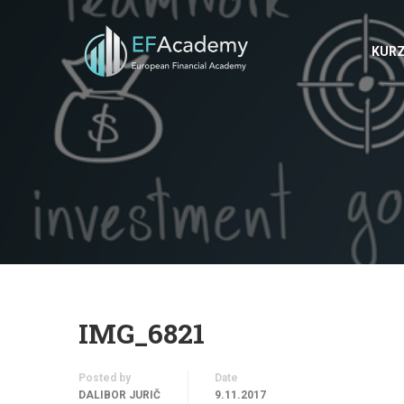
KUR
IMG_6821
Posted by
Date
DALIBOR JURIČ
9.11.2017