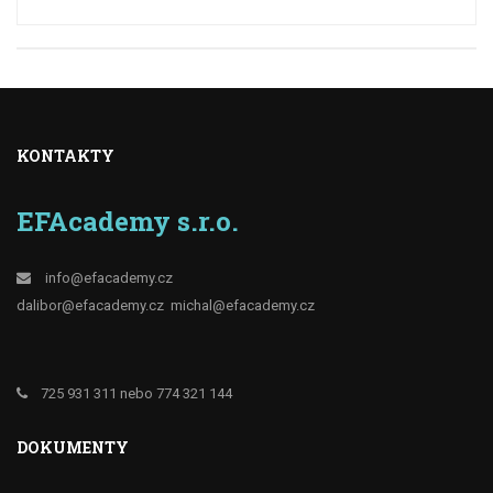
KONTAKTY
EFAcademy s.r.o.
info@efacademy.cz
dalibor@efacademy.cz
michal@efacademy.cz
725 931 311 nebo 774 321 144
DOKUMENTY