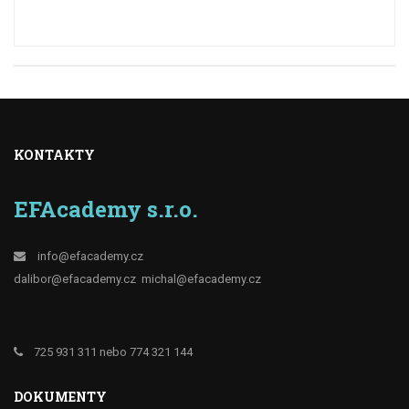
KONTAKTY
EFAcademy s.r.o.
info@efacademy.cz
dalibor@efacademy.cz
michal@efacademy.cz
725 931 311 nebo 774 321 144
DOKUMENTY