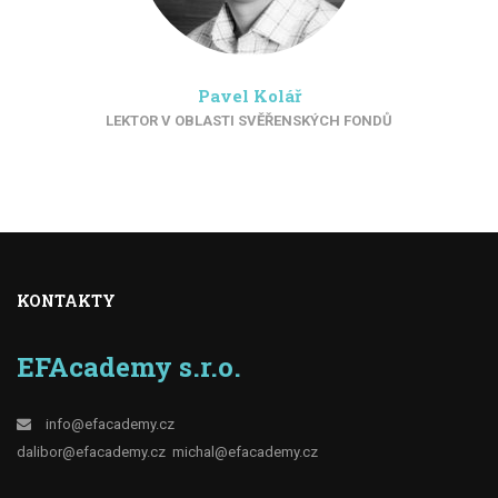
Pavel Kolář
LEKTOR V OBLASTI SVĚŘENSKÝCH FONDŮ
KONTAKTY
EFAcademy s.r.o.
info@efacademy.cz
dalibor@efacademy.cz
michal@efacademy.cz