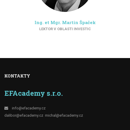
Ing. et Mgr. Martin Špaček
LEKTOR V OBLASTI INVESTIC
KONTAKTY
EFAcademy s.r.o.
info@efacademy.cz
dalibor@efacademy.cz
michal@efacademy.cz