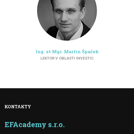
Ing. et Mgr. Martin Špaček
LEKTOR V OBLASTI INVESTIC
KONTAKTY
EFAcademy s.r.o.