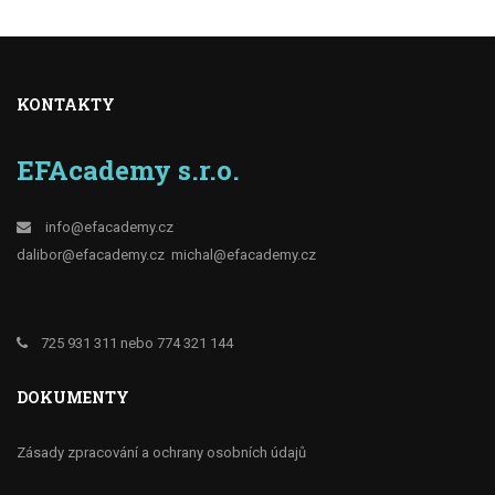
KONTAKTY
EFAcademy s.r.o.
info@efacademy.cz
dalibor@efacademy.cz
michal@efacademy.cz
725 931 311 nebo 774 321 144
DOKUMENTY
Zásady zpracování a ochrany osobních údajů