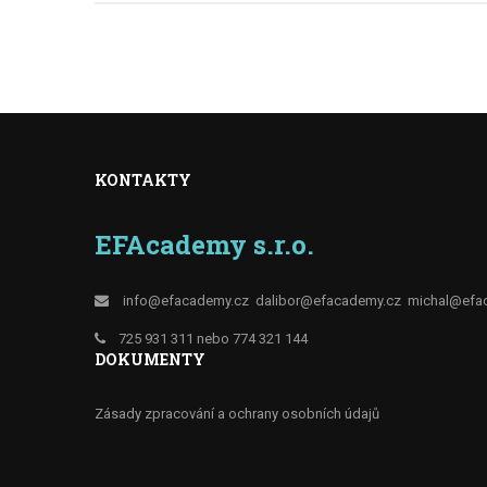
KONTAKTY
EFAcademy s.r.o.
info@efacademy.cz
dalibor@efacademy.cz
michal@efa
725 931 311 nebo 774 321 144
DOKUMENTY
Zásady zpracování a ochrany osobních údajů