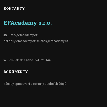
KONTAKTY
EFAcademy s.r.o.
info@efacademy.cz
dalibor@efacademy.cz
michal@efacademy.cz
725 931 311 nebo 774 321 144
DOKUMENTY
Zásady zpracování a ochrany osobních údajů