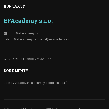
KONTAKTY
EFAcademy s.r.o.
info@efacademy.cz
dalibor@efacademy.cz
michal@efacademy.cz
725 931 311 nebo 774 321 144
DOKUMENTY
Zásady zpracování a ochrany osobních údajů