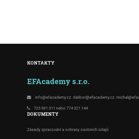
KONTAKTY
EFAcademy s.r.o.
info@efacademy.cz
dalibor@efacademy.cz
michal@efa
725 931 311 nebo 774 321 144
DOKUMENTY
Zásady zpracování a ochrany osobních údajů