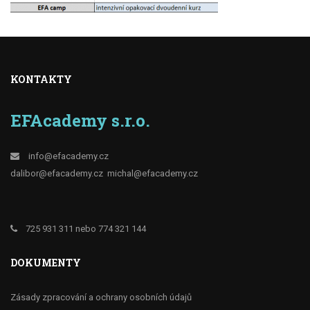
KONTAKTY
EFAcademy s.r.o.
info@efacademy.cz
dalibor@efacademy.cz
michal@efacademy.cz
725 931 311 nebo 774 321 144
DOKUMENTY
Zásady zpracování a ochrany osobních údajů