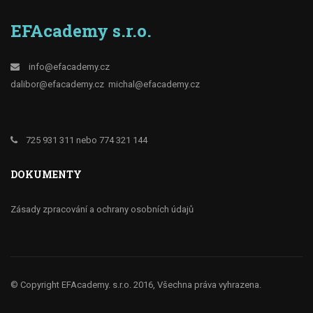
EFAcademy s.r.o.
info@efacademy.cz
dalibor@efacademy.cz
michal@efacademy.cz
725 931 311 nebo 774 321 144
DOKUMENTY
Zásady zpracování a ochrany osobních údajů
© Copyright EFAcademy. s.r.o. 2016, Všechna práva vyhrazena.