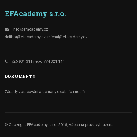
EFAcademy s.r.o.
info@efacademy.cz
dalibor@efacademy.cz
michal@efacademy.cz
725 931 311 nebo 774 321 144
DOKUMENTY
Zásady zpracování a ochrany osobních údajů
© Copyright EFAcademy. s.r.o. 2016, Všechna práva vyhrazena.