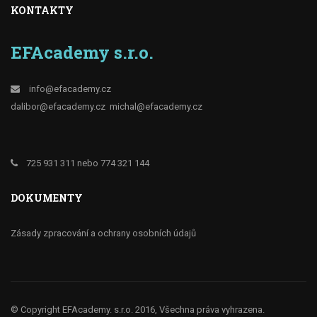
KONTAKTY
EFAcademy s.r.o.
info@efacademy.cz
dalibor@efacademy.cz
michal@efacademy.cz
725 931 311 nebo 774 321 144
DOKUMENTY
Zásady zpracování a ochrany osobních údajů
© Copyright EFAcademy. s.r.o. 2016, Všechna práva vyhrazena.