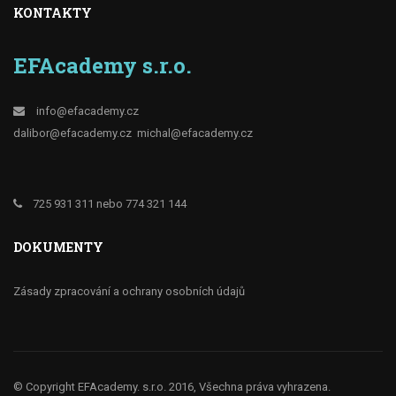
KONTAKTY
EFAcademy s.r.o.
info@efacademy.cz
dalibor@efacademy.cz
michal@efacademy.cz
725 931 311 nebo 774 321 144
DOKUMENTY
Zásady zpracování a ochrany osobních údajů
© Copyright EFAcademy. s.r.o. 2016, Všechna práva vyhrazena.