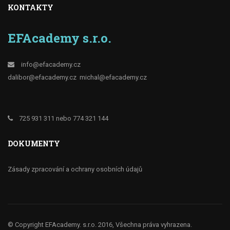
KONTAKTY
EFAcademy s.r.o.
info@efacademy.cz
dalibor@efacademy.cz
michal@efacademy.cz
725 931 311 nebo 774 321 144
DOKUMENTY
Zásady zpracování a ochrany osobních údajů
© Copyright EFAcademy. s.r.o. 2016, Všechna práva vyhrazena.