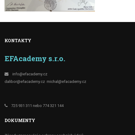
KONTAKTY
EFAcademy s.r.o.
info@efacademy.cz
dalibor@efacademy.cz
michal@efacademy.cz
725 931 311 nebo 774 321 144
DOKUMENTY