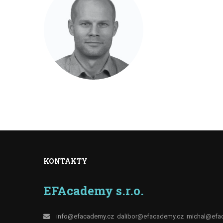
KONTAKTY
EFAcademy s.r.o.
info@efacademy.cz
dalibor@efacademy.cz
michal@efa