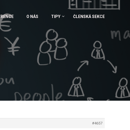
ERENCE
O NÁS
TIPY
ČLENSKÁ SEKCE
#4657