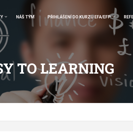
ZY
NÁŠ TÝM
PŘIHLÁŠENÍ DO KURZU EFA/EFP
REF
SY TO LEARNING