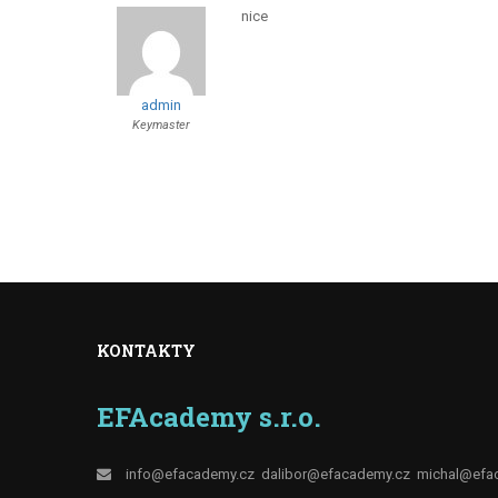
nice
admin
Keymaster
KONTAKTY
EFAcademy s.r.o.
info@efacademy.cz
dalibor@efacademy.cz
michal@efa