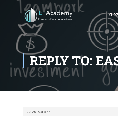
KUR
REPLY TO: EA
17.3.2016 at 5:44