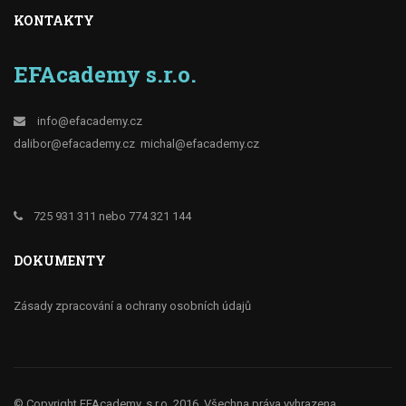
KONTAKTY
EFAcademy s.r.o.
info@efacademy.cz
dalibor@efacademy.cz
michal@efacademy.cz
725 931 311 nebo 774 321 144
DOKUMENTY
Zásady zpracování a ochrany osobních údajů
© Copyright EFAcademy. s.r.o. 2016, Všechna práva vyhrazena.